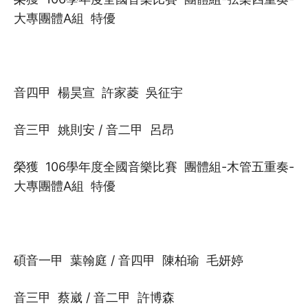
大專團體A組 特優
音四甲 楊昊宣 許家菱 吳征宇
音三甲 姚則安 / 音二甲 呂昂
榮獲 106學年度全國音樂比賽 團體組-木管五重奏-
大專團體A組 特優
碩音一甲 葉翰庭 / 音四甲 陳柏瑜 毛妍婷
音三甲 蔡崴 / 音二甲 許博森