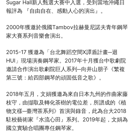
Sugar Hall新人甄選大賽中入選，受到當地沖繩日
報評為 『自由自在、感動人心的演出』。
2000年獲邀於俄國Tambov拉赫曼尼諾夫青年鋼琴
家大賽系列音樂會演出。
2015-17 獲邀為「台北舞蹈空間X譚盾計畫─迴
HUI」現場演奏鋼琴家。2017年十月獲台中歌劇院
邀請合作演出歌劇院巨人系列─向井山朋子《繁複
第三號：給四部鋼琴的頑固低音之歌》。
2018年五月，文娟獲邀為來自日本九州的作曲家藤
枝守，由擷取及轉化茶樹的電位差，所譜成的《植
物文樣─臺灣茶系列》首演與錄音，此為台大2018
駐校藝術家『水流心田』系列。2019年起，文娟為
國立實驗合唱團專任鋼琴家。