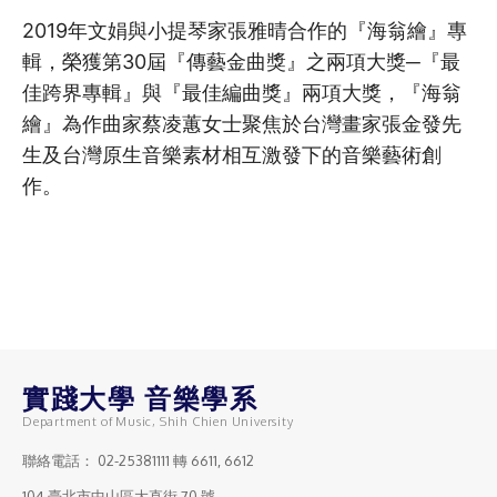
2019年文娟與小提琴家張雅晴合作的『海翁繪』專
輯，榮獲第30屆『傳藝金曲獎』之兩項大獎─『最
佳跨界專輯』與『最佳編曲獎』兩項大獎，『海翁
繪』為作曲家蔡凌蕙女士聚焦於台灣畫家張金發先
生及台灣原生音樂素材相互激發下的音樂藝術創
作。
實踐大學 音樂學系
Department of Music, Shih Chien University
聯絡電話：
02-25381111
轉 6611, 6612
104 臺北市中山區大直街 70 號