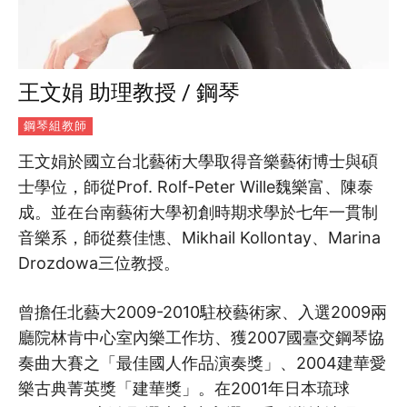
王文娟 助理教授 / 鋼琴
鋼琴組教師
王文娟於國立台北藝術大學取得音樂藝術博士與碩
士學位，師從Prof. Rolf-Peter Wille魏樂富、陳泰
成。並在台南藝術大學初創時期求學於七年一貫制
音樂系，師從蔡佳憓、Mikhail Kollontay、Marina
Drozdowa三位教授。
曾擔任北藝大2009-2010駐校藝術家、入選2009兩
廳院林肯中心室內樂工作坊、獲2007國臺交鋼琴協
奏曲大賽之「最佳國人作品演奏獎」、2004建華愛
樂古典菁英獎「建華獎」。在2001年日本琉球